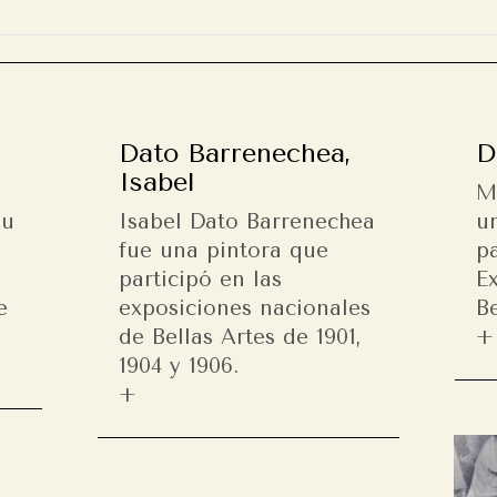
Dato Barrenechea,
D
Isabel
M
au
Isabel Dato Barrenechea
u
fue una pintora que
pa
participó en las
E
e
exposiciones nacionales
Be
de Bellas Artes de 1901,
1904 y 1906.