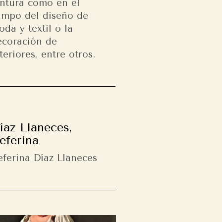
intura como en el
ampo del diseño de
da y textil o la
ecoración de
teriores, entre otros.
íaz Llaneces,
eferina
eferina Díaz Llaneces