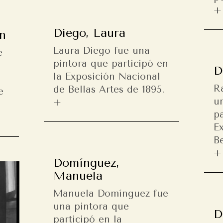
Diego, Laura
n
Laura Diego fue una
e
pintora que participó en
D
la Exposición Nacional
R
de Bellas Artes de 1895.
e
u
pa
E
Be
Domínguez,
Manuela
Manuela Domínguez fue
una pintora que
D
participó en la