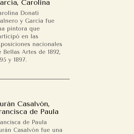
arcía, Carolina
arolina Donati
alnero y García fue
na pintora que
rticipó en las
xposiciones nacionales
 Bellas Artes de 1892,
95 y 1897.
urán Casalvón,
rancisca de Paula
rancisca de Paula
urán Casalvón fue una