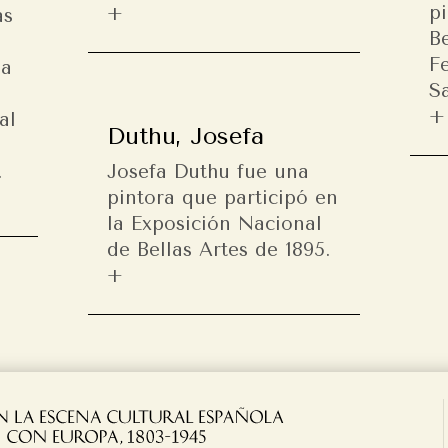
p
as
B
F
la
S
al
Duthu, Josefa
.
Josefa Duthu fue una
pintora que participó en
la Exposición Nacional
de Bellas Artes de 1895.