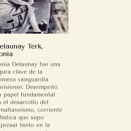
elaunay Terk,
onia
onia Delaunay fue una
gura clave de la
rimera vanguardia
arisiense. Desempeñó
n papel fundamental
 el desarrollo del
imultaneísmo, corriente
tística que supo
presar tanto en la