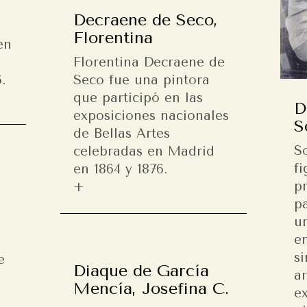
Decraene de Seco,
a
Florentina
en
l
Florentina Decraene de
.
Seco fue una pintora
que participó en las
D
exposiciones nacionales
S
de Bellas Artes
S
celebradas en Madrid
fi
en 1864 y 1876.
p
p
u
en
s
e
Diaque de García
ar
Mencía, Josefina C.
ex