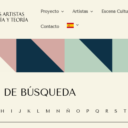
Proyecto
Artistas
Escena Cultu
Contacto
 DE BÚSQUEDA
G
H
I
J
K
L
M
N
Ñ
O
P
Q
R
S