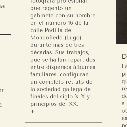
fotógrafa profesional
ia
que regentó un
gabinete con su nombre
en el número 16 de la
calle Padilla de
Mondoñedo (Lugo)
durante más de tres
décadas. Sus trabajos,
D
que se hallan repartidos
L
entre dispersos álbumes
p
familiares, configuran
q
un completo retrato de
r
la sociedad gallega de
en
de
finales del siglo XIX y
l
a 
principios del XX.
.
o
e
p