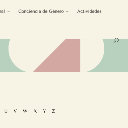
ral
Conciencia de Género
Actividades
T
U
V
W
X
Y
Z