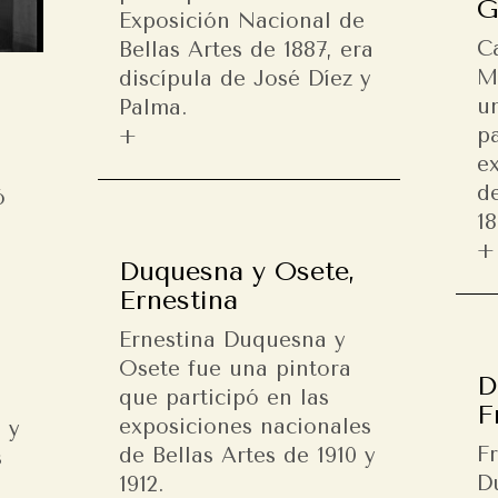
G
Exposición Nacional de
C
Bellas Artes de 1887, era
M
discípula de José Díez y
u
Palma.
pa
e
,
de
ó
18
Duquesna y Osete,
Ernestina
Ernestina Duquesna y
Osete fue una pintora
D
que participó en las
a
F
exposiciones nacionales
n y
F
de Bellas Artes de 1910 y
s
D
1912.