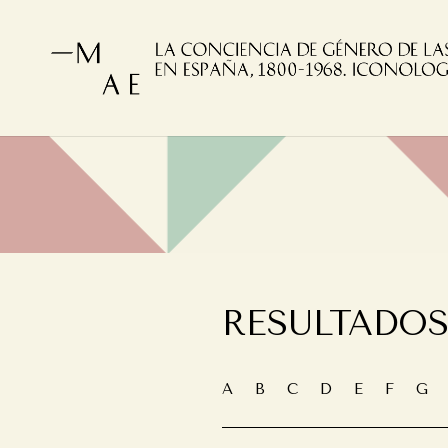
RESULTADOS
A
B
C
D
E
F