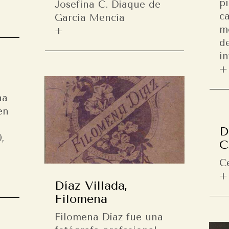
p
Josefina C. Diaque de
c
García Mencía
mo
d
in
na
en
l
D
,
C
C
Díaz Villada,
Filomena
Filomena Díaz fue una