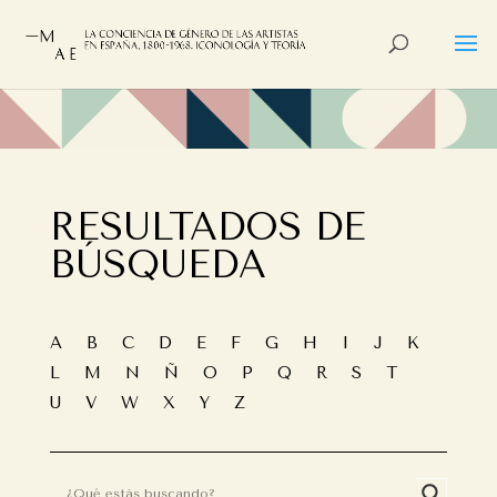
RESULTADOS DE
BÚSQUEDA
A
B
C
D
E
F
G
H
I
J
K
L
M
N
Ñ
O
P
Q
R
S
T
U
V
W
X
Y
Z