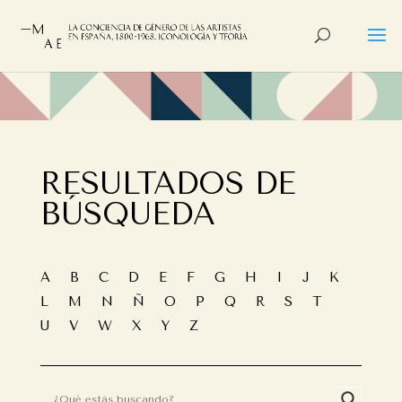
RESULTADOS DE
BÚSQUEDA
A
B
C
D
E
F
G
H
I
J
K
L
M
N
Ñ
O
P
Q
R
S
T
U
V
W
X
Y
Z