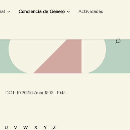
ral
Conciencia de Género
Actividades
DOI: 10.26754/mae1803_1945
T
U
V
W
X
Y
Z