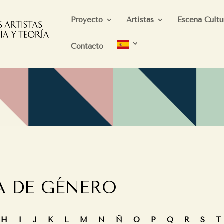
Proyecto
Artistas
Escena Cultu
Contacto
A DE GÉNERO
G
H
I
J
K
L
M
N
Ñ
O
P
Q
R
S