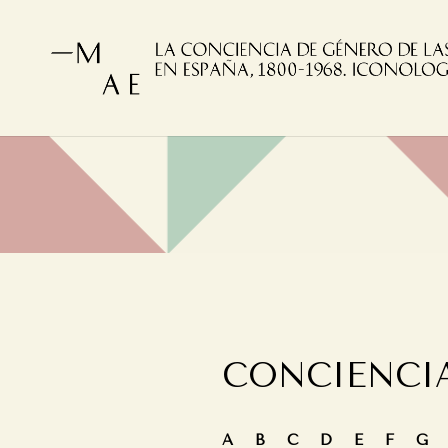
CONCIENCI
A
B
C
D
E
F