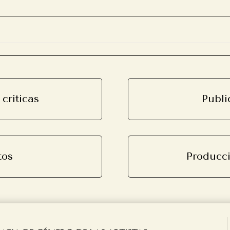
 críticas
Publi
tos
Producci