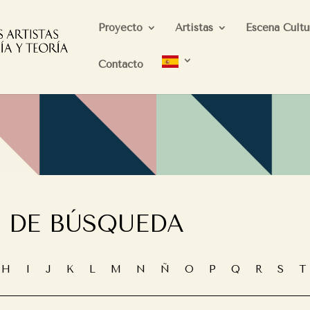
Proyecto
Artistas
Escena Cultu
Contacto
 DE BÚSQUEDA
G
H
I
J
K
L
M
N
Ñ
O
P
Q
R
S