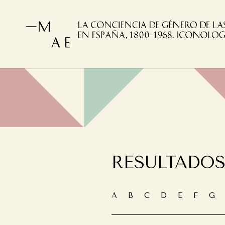
RESULTADOS
A
B
C
D
E
F