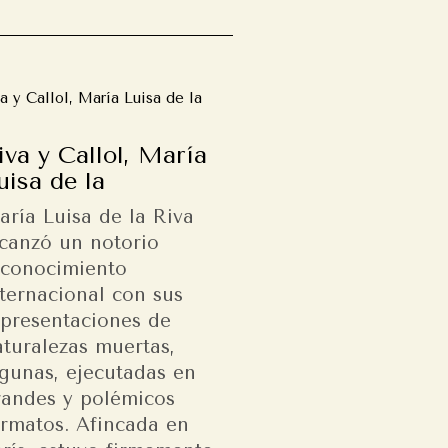
iva y Callol, María
uisa de la
aría Luisa de la Riva
lcanzó un notorio
econocimiento
nternacional con sus
epresentaciones de
aturalezas muertas,
lgunas, ejecutadas en
randes y polémicos
ormatos. Afincada en