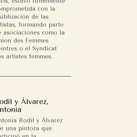
arís, estuvo firmemente
omprometida con la
siblización de las
tistas, formando parte
e asociaciones como la
nion des Femmes
intres o el Syndicat
s artistes femmes.
odil y Álvarez,
ntonia
ntonia Rodil y Álvarez
ue una pintora que
rticipó en la