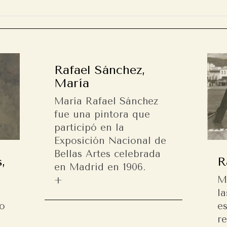
Rafael Sánchez,
María
María Rafael Sánchez
fue una pintora que
participó en la
Exposición Nacional de
Bellas Artes celebrada
,
R
en Madrid en 1906.
M
la
io
e
r