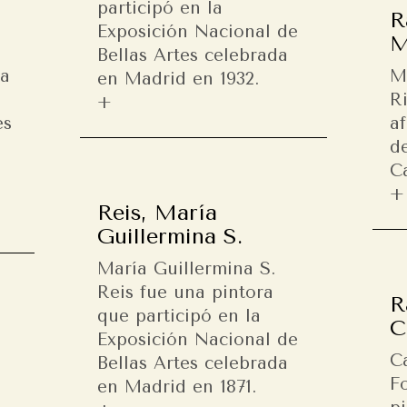
participó en la
R
Exposición Nacional de
M
Bellas Artes celebrada
ra
M
en Madrid en 1932.
R
es
a
d
Ca
Reis, María
Guillermina S.
María Guillermina S.
Reis fue una pintora
R
que participó en la
C
Exposición Nacional de
C
Bellas Artes celebrada
F
en Madrid en 1871.