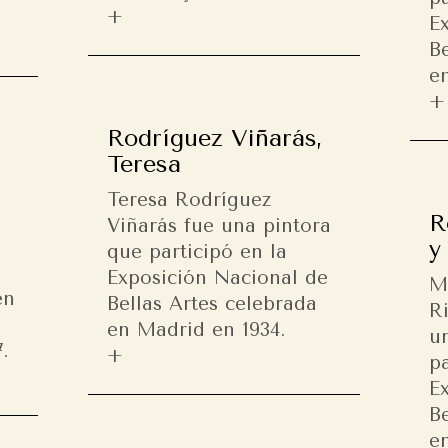
E
Be
e
Rodríguez Viñarás,
Teresa
Teresa Rodríguez
R
Viñarás fue una pintora
y
que participó en la
Exposición Nacional de
M
en
Bellas Artes celebrada
R
l
en Madrid en 1934.
u
.
pa
E
Be
e