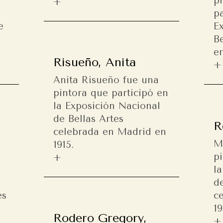
p
pa
e
E
Be
e
Risueño, Anita
Anita Risueño fue una
pintora que participó en
la Exposición Nacional
de Bellas Artes
R
celebrada en Madrid en
M
1915.
p
l
de
es
c
19
Rodero Gregory,