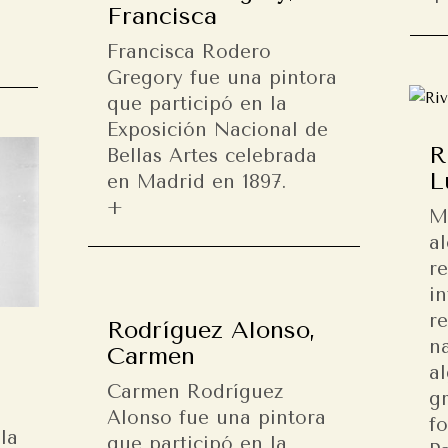
Francisca
Francisca Rodero
Gregory fue una pintora
que participó en la
Exposición Nacional de
R
Bellas Artes celebrada
L
en Madrid en 1897.
M
a
r
i
r
Rodríguez Alonso,
n
Carmen
a
Carmen Rodríguez
g
Alonso fue una pintora
f
la
que participó en la