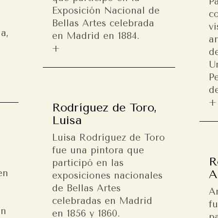
P
Exposición Nacional de
c
Bellas Artes celebrada
vi
a,
en Madrid en 1884.
ar
d
U
Pe
de
Rodríguez de Toro,
Luisa
Luisa Rodríguez de Toro
fue una pintora que
R
participó en las
A
en
exposiciones nacionales
l
de Bellas Artes
A
celebradas en Madrid
f
en
en 1856 y 1860.
pa