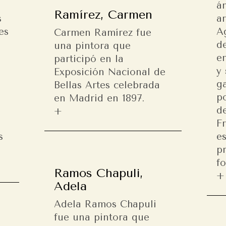
ám
Ramírez, Carmen
s
ar
es
A
Carmen Ramírez fue
a
de
una pintora que
e
participó en la
y
Exposición Nacional de
g
Bellas Artes celebrada
po
en Madrid en 1897.
e
de
F
s
es
p
fo
Ramos Chapuli,
Adela
Adela Ramos Chapuli
fue una pintora que