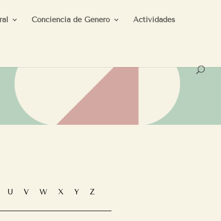
ral
Conciencia de Género
Actividades
T
U
V
W
X
Y
Z