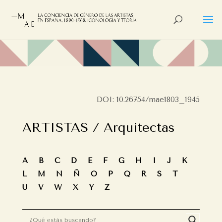
DOI: 10.26754/mae1803_1945
ARTISTAS / Arquitectas
A
B
C
D
E
F
G
H
I
J
K
L
M
N
Ñ
O
P
Q
R
S
T
U
V
W
X
Y
Z