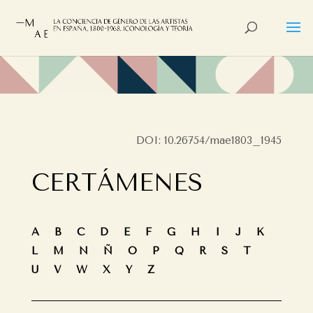
DOI: 10.26754/mae1803_1945
CERTÁMENES
A
B
C
D
E
F
G
H
I
J
K
L
M
N
Ñ
O
P
Q
R
S
T
U
V
W
X
Y
Z