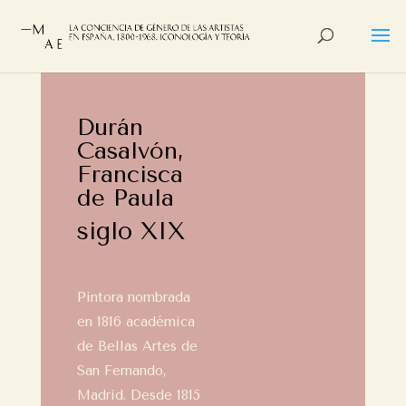
Durán
Casalvón,
Francisca
de Paula
siglo XIX
Pintora nombrada
en 1816 académica
de Bellas Artes de
San Fernando,
Madrid. Desde 1815