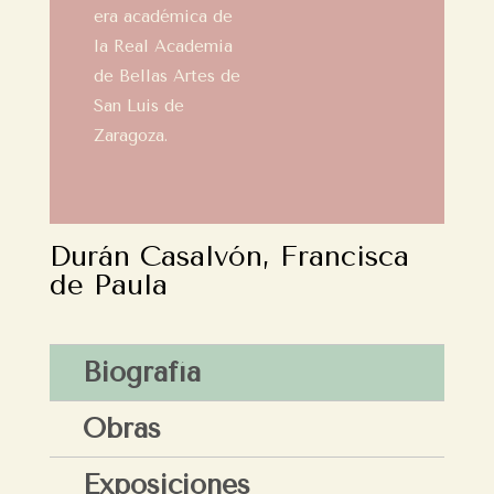
era académica de
la Real Academia
de Bellas Artes de
San Luis de
Zaragoza.
Durán Casalvón, Francisca
de Paula
Biografía
Obras
Exposiciones