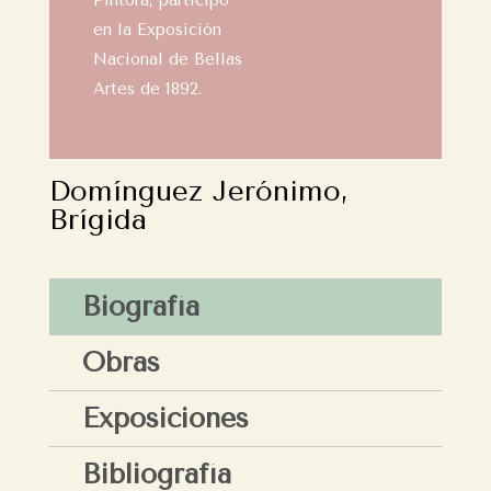
Pintora, participó
en la Exposición
Nacional de Bellas
Artes de 1892.
Domínguez Jerónimo,
Brígida
Biografía
Obras
Exposiciones
Bibliografía