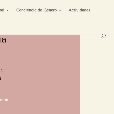
ral
Conciencia de Género
Actividades
ía
c.
a
ellas