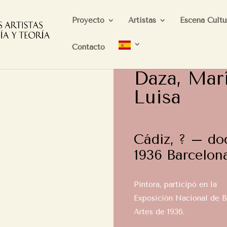
Proyecto
Artistas
Escena Cultu
Contacto
Daza, Mar
Luisa
Cádiz, ? – do
1936 Barcelon
Pintora, participó en la
Exposición Nacional de B
Artes de 1936.