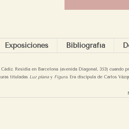
a
Exposiciones
Bibliografía
D
e Cádiz. Residía en Barcelona (avenida Diagonal, 353) cuando p
turas tituladas
Luz plana
y
Figura
. Era discípula de Carlos Vázq