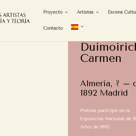
Proyecto
Artistas
Escena Cultu
Contacto
Duimoiric
Carmen
Almería, ? – 
1892 Madrid
Pintora, participó en la
Exposición Nacional de B
Artes de 1892.