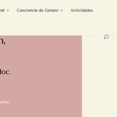
ral
Conciencia de Género
Actividades
h,
doc.
ellas