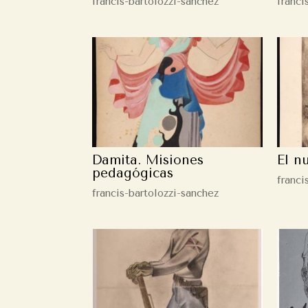
francis-bartolozzi-sanchez
franci
Damita. Misiones
El n
pedagógicas
franci
francis-bartolozzi-sanchez