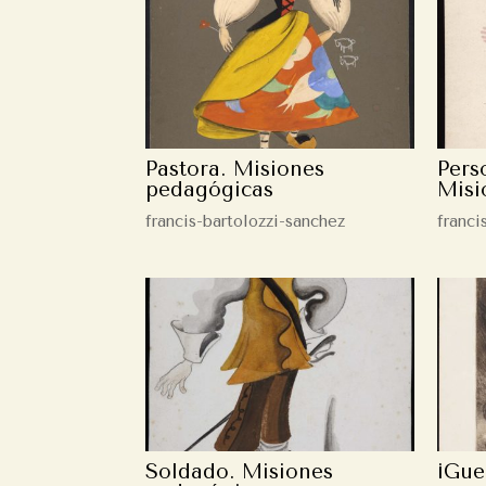
Pastora. Misiones
Pers
pedagógicas
Misi
francis-bartolozzi-sanchez
franci
Soldado. Misiones
¡Gue