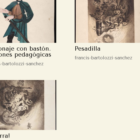
onaje con bastón.
Pesadilla
ones pedagógicas
francis-bartolozzi-sanchez
s-bartolozzi-sanchez
rra!