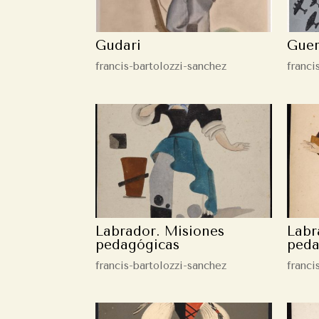
Gudari
Guer
francis-bartolozzi-sanchez
franci
Labrador. Misiones
Labr
pedagógicas
peda
francis-bartolozzi-sanchez
franci