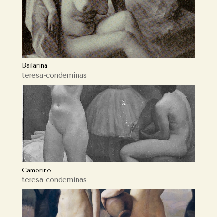
Bailarina
teresa-condeminas
Camerino
teresa-condeminas