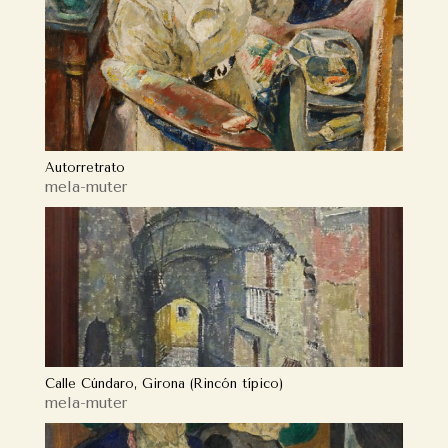
Autorretrato
mela-muter
Calle Cúndaro, Girona (Rincón típico)
mela-muter