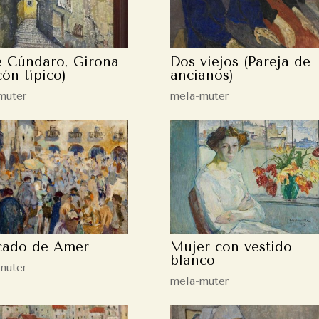
e Cúndaro, Girona
Dos viejos (Pareja de
cón típico)
ancianos)
muter
mela-muter
cado de Amer
Mujer con vestido
blanco
muter
mela-muter