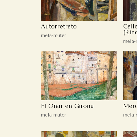
Autorretrato
Call
(Rin
mela-muter
mela-
El Oñar en Girona
Mer
mela-muter
mela-