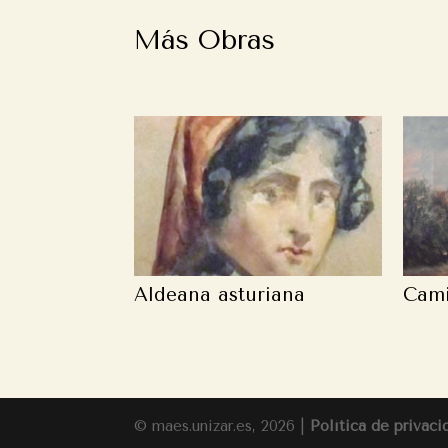
Más Obras
Aldeana asturiana
Cami
© maes.unizar.es, 2026 |
Política de privaci