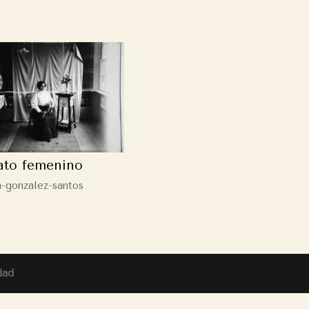
ato femenino
a-gonzalez-santos
dad