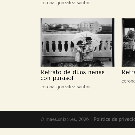
corona-gonzalez-santos
Retrato de dúas nenas
Retr
con parasol
coron
corona-gonzalez-santos
© maes.unizar.es, 2026 |
Política de privaci