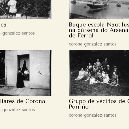
eca
Buque escola Nautilus
na dársena do Arsena
a-gonzalez-santos
de Ferrol
corona-gonzalez-santos
liares de Corona
Grupo de veciños de
Porriño
a-gonzalez-santos
corona-gonzalez-santos