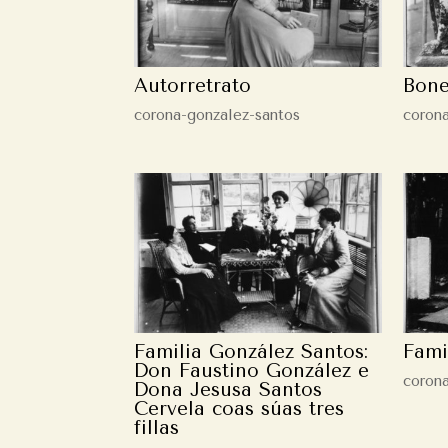
Autorretrato
Bon
corona-gonzalez-santos
coron
Familia González Santos:
Fami
Don Faustino González e
coron
Dona Jesusa Santos
Cervela coas súas tres
fillas