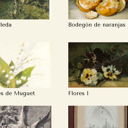
leda
Bodegón de naranjas
es de Muguet
Flores I