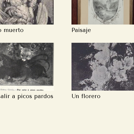
o muerto
Paisaje
salir a picos pardos
Un florero