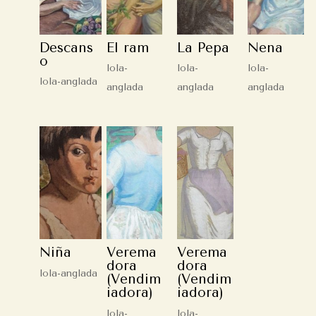
Descans
El ram
La Pepa
Nena
o
lola-
lola-
lola-
lola-anglada
anglada
anglada
anglada
Niña
Verema
Verema
dora
dora
lola-anglada
(Vendim
(Vendim
iadora)
iadora)
lola-
lola-