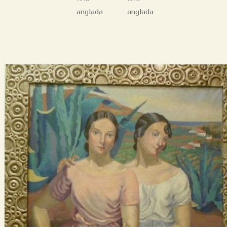
anglada
anglada