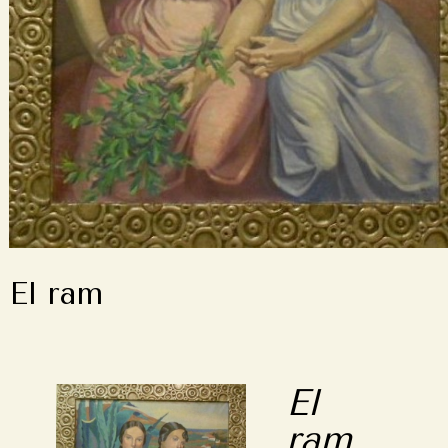
El ram
El
ram