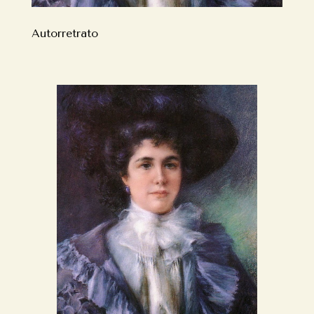
Autorretrato