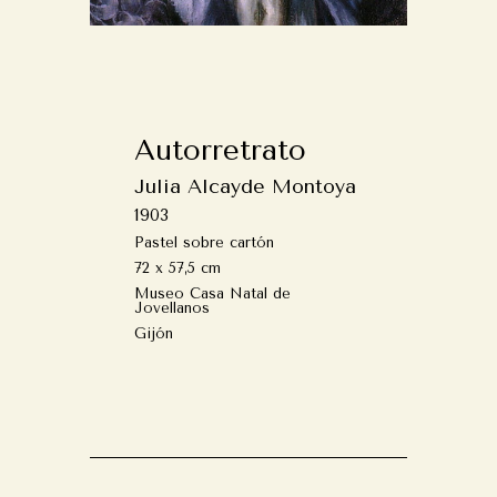
Autorretrato
Julia Alcayde Montoya
1903
Pastel sobre cartón
72 x 57,5 cm
Museo Casa Natal de
Jovellanos
Gijón