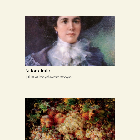
Autorretrato
julia-alcayde-montoya