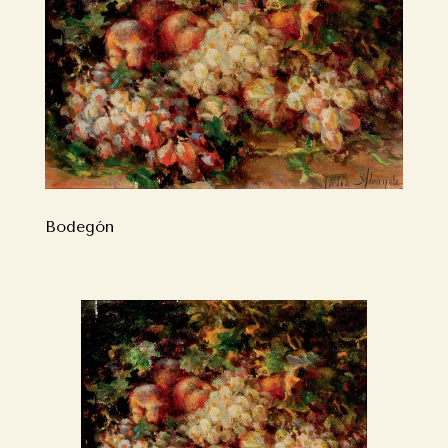
Bodegón