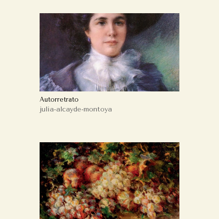
Autorretrato
julia-alcayde-montoya