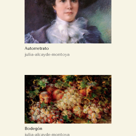
Autorretrato
julia-alcayde-montoya
Bodegón
julia-alcayde-montoya