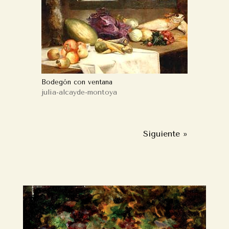
Bodegón con ventana
julia-alcayde-montoya