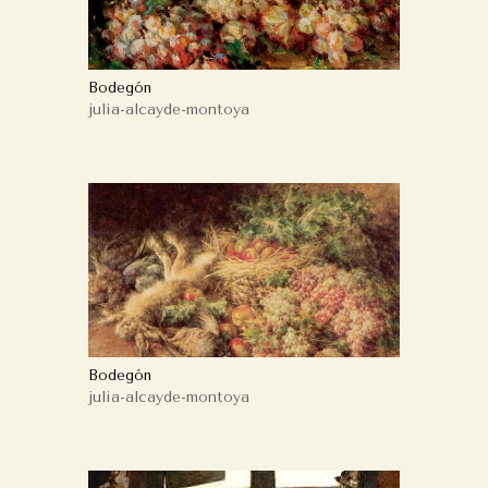
Bodegón
julia-alcayde-montoya
Bodegón
julia-alcayde-montoya