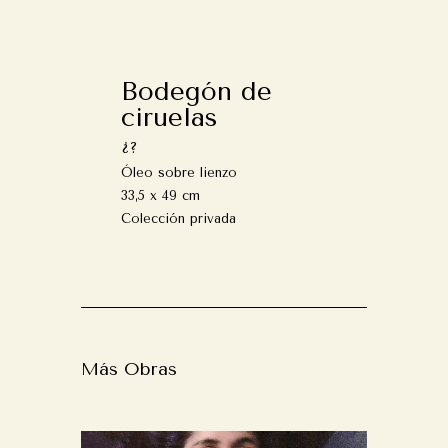
Bodegón de
ciruelas
¿?
Óleo sobre lienzo
33,5 x 49 cm
Colección privada
Más Obras