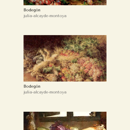
Bodegón
julia-alcayde-montoya
Bodegón
julia-alcayde-montoya