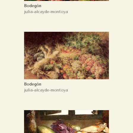
Bodegón
julia-alcayde-montoya
Bodegón
julia-alcayde-montoya