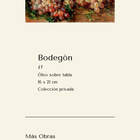
Bodegón
¿?
Óleo sobre tabla
16 x 21 cm
Colección privada
Más Obras