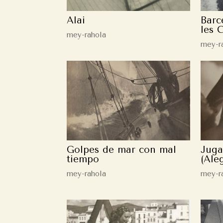
Alai
Barc
les 
mey-rahola
mey-r
Golpes de mar con mal
Juga
tiempo
(Aleg
mey-rahola
mey-r