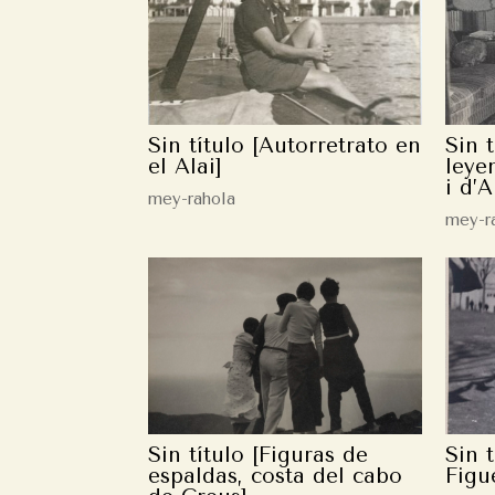
Sin título [Autorretrato en
Sin 
el Alai]
leye
i d’A
mey-rahola
mey-r
Sin título [Figuras de
Sin t
espaldas, costa del cabo
Figu