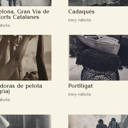
elona, Gran Via de
Cadaqués
Corts Catalanes
mey-rahola
ahola
doras de pelota
Portlligat
ría)
mey-rahola
ahola