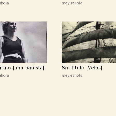
ahola
mey-rahola
título [una bañista]
Sin título [Velas]
ahola
mey-rahola