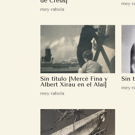
de Creus]
mey-r
mey-rahola
Sin título [Mercè Fina y
Sin 
Albert Xirau en el Alai]
mey-r
mey-rahola