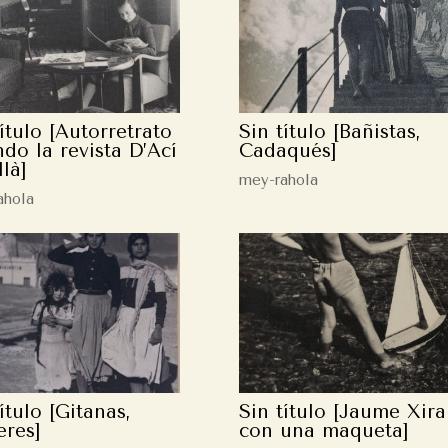
título [Autorretrato
Sin título [Bañistas,
ndo la revista D’Ací
Cadaqués]
llà]
mey-rahola
ahola
ítulo [Gitanas,
Sin título [Jaume Xir
eres]
con una maqueta]