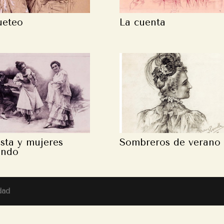
ueteo
La cuenta
ista y mujeres
Sombreros de verano
ando
dad