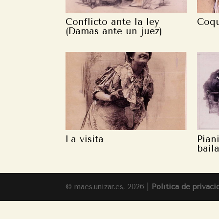
Conflicto ante la ley
Coq
(Damas ante un juez)
La visita
Pian
bail
© maes.unizar.es, 2026 |
Política de privaci