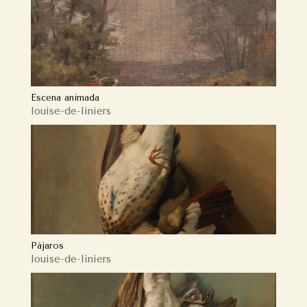
Escena animada
louise-de-liniers
Pájaros
louise-de-liniers