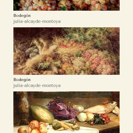
Bodegón
julia-alcayde-montoya
Bodegón
julia-alcayde-montoya