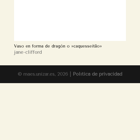
Vaso en forma de dragón o »caquesseitão»
jane-clifford
© maes.unizar.es, 2026 |
Política de privacidad