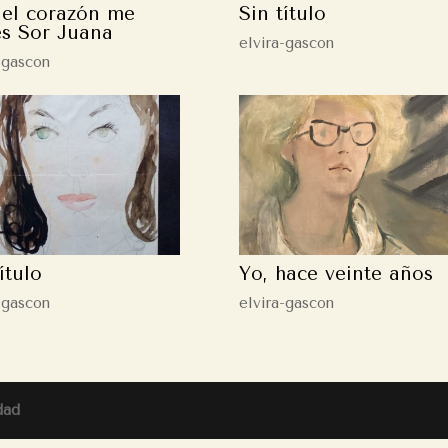
el corazón me
Sin título
es Sor Juana
elvira-gascon
-gascon
ítulo
Yo, hace veinte años
-gascon
elvira-gascon
dad