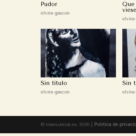
Pudor
Que 
vies
elvira-gascon
elvira
Sin título
Sin t
elvira-gascon
elvira
© maes.unizar.es, 2026 |
Política de privaci