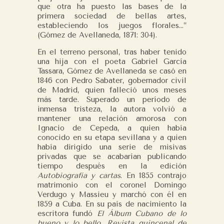
que otra ha puesto las bases de la
primera sociedad de bellas artes,
estableciendo los juegos florales…”
(Gómez de Avellaneda, 1871: 304).
En el terreno personal, tras haber tenido
una hija con el poeta Gabriel García
Tassara, Gómez de Avellaneda se casó en
1846 con Pedro Sabater, gobernador civil
de Madrid, quien falleció unos meses
más tarde. Superado un período de
inmensa tristeza, la autora volvió a
mantener una relación amorosa con
Ignacio de Cepeda, a quien había
conocido en su etapa sevillana y a quien
había dirigido una serie de misivas
privadas que se acabarían publicando
tiempo después en la edición
Autobiografía y cartas
. En 1855 contrajo
matrimonio con el coronel Domingo
Verdugo y Massieu y marchó con él en
1859 a Cuba. En su país de nacimiento la
escritora fundó
El Álbum Cubano de lo
bueno y lo bello. Revista quincenal de