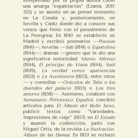
interpretado por la propia autora como
una amarga “expatriación” (Ezama, 2011:
325) y se asentó en un primer momento
en La Coruña y, posteriormente, en
Sevilla y Cádiz donde dio a conocer sus
versos que firmó con el pseudónimo de
La Peregrina. En 1840 se estableció en
Madrid y escribió poemarios —
Poesías
(1841)—; novelas —
Sab
(1841) o
Espatolino
(1844)—; dramas —género que le dio una
significativa notoriedad:
Munio Alfonso
(1844),
El príncipe de Viana
(1844),
Saúl
(1849),
La verdad vence apariencias
(1852) o
La Aventurera
(1853), entre otros
— y comedias —
Oráculos de Talia o los
duendes del palacio
(1855) o
Los tres
amores
(1858)—. Asimismo, colaboró con
Semanario Pintoresco Español
, concibió
artículos para
El Álbum del Bello Sexo
,
publicó textos como “Variedades.
Impresiones de viaje” (1857) en
El Estado
y asumió la codirección, junto con
Miguel Ortiz, de la revista
La Ilustración.
Álbum de las Damas
. En 1853 se rechazó