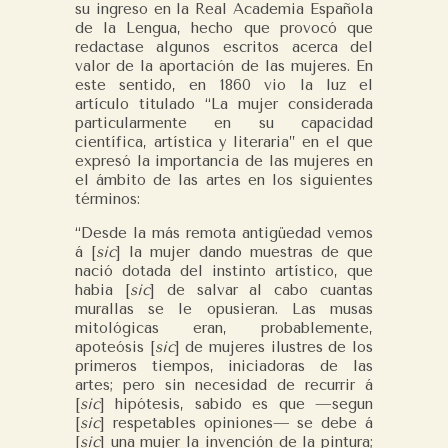
su ingreso en la Real Academia Española
de la Lengua, hecho que provocó que
redactase algunos escritos acerca del
valor de la aportación de las mujeres. En
este sentido, en 1860 vio la luz el
artículo titulado “La mujer considerada
particularmente en su capacidad
científica, artística y literaria” en el que
expresó la importancia de las mujeres en
el ámbito de las artes en los siguientes
términos:
“Desde la más remota antigüedad vemos
á [
sic
] la mujer dando muestras de que
nació dotada del instinto artístico, que
habia [
sic
] de salvar al cabo cuantas
murallas se le opusieran. Las musas
mitológicas eran, probablemente,
apoteósis [
sic
] de mujeres ilustres de los
primeros tiempos, iniciadoras de las
artes; pero sin necesidad de recurrir á
[
sic
] hipótesis, sabido es que —segun
[
sic
] respetables opiniones— se debe á
[
sic
] una mujer la invención de la pintura;