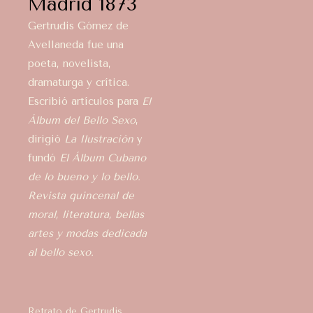
Madrid 1873
Gertrudis Gómez de
Avellaneda fue una
poeta, novelista,
dramaturga y crítica.
Escribió artículos para
El
Álbum del Bello Sexo
,
dirigió
La Ilustración
y
fundó
El Álbum Cubano
de lo bueno y lo bello.
Revista quincenal de
moral, literatura, bellas
artes y modas dedicada
al bello sexo.
Retrato de Gertrudis