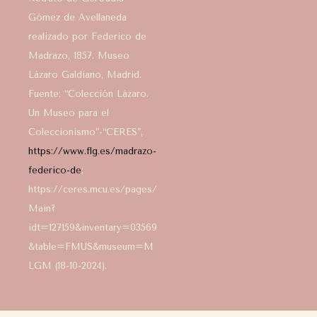
Gómez de Avellaneda
realizado por Federico de
Madrazo, 1857. Museo
Lázaro Galdiano, Madrid.
Fuente: “Colección Lázaro.
Un Museo para el
Coleccionismo”-“CERES”,
https://www.flg.es/madrazo-
federico-de
;
https://ceres.mcu.es/pages/
Main?
idt=127159&inventary=03569
&table=FMUS&museum=M
LGM (18-10-2024).