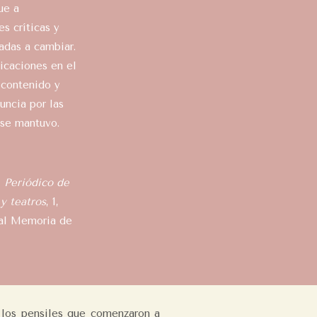
ue a
s críticas y
adas a cambiar.
icaciones en el
u contenido y
nuncia por las
se mantuvo.
. Periódico de
 y teatros
, 1,
ital Memoria de
e los pensiles que comenzaron a