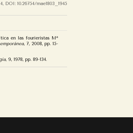
24, DOI: 10.26754/mae1803_1945
ica en las fourieristas Mª
temporánea
, 7, 2008, pp. 15-
gía
, 9, 1978, pp. 89-134.