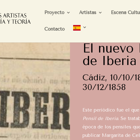
Proyecto
Artistas
Escena Cultu
Contacto
El nuevo 
de Iberia
Cádiz, 10/10/
30/12/1858
Este periódico fue el qu
Pensil de Iberia
. Se trata
época de los pensiles qu
publicar Margarita de Cel