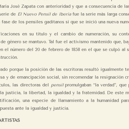
aría José Zapata con anterioridad y que a consecuencia de las
 serie de
El Nuevo Pensil de Iberia
fue la serie más larga cons
 fase de los pensiles gaditanos sí que se inició una nueva num
caciones en su título y el cambio de numeración, su conte
 de género se mantuvo. Tal fue el activismo mantenido que, ba
 en el número del 20 de febrero de 1858 en el que se culpó al s
trucción.
rado porque la posición de las escritoras resultó igualmente t
sa y de emancipación social, sin recomendar la resignación cr
culos, las directoras del
pensil
promulgaban “la verdad”, que p
la justicia, la libertad, la igualdad y la fraternidad. De este
tificación, una especie de llamamiento a la humanidad para
uesta ante la igualdad y justicia.
ARTISTAS