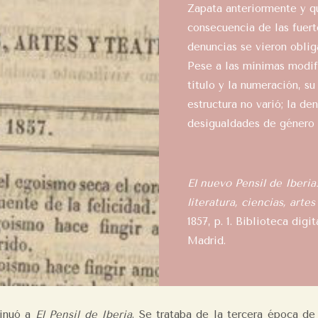
Zapata anteriormente y q
consecuencia de las fuerte
denuncias se vieron oblig
Pese a las mínimas modif
título y la numeración, s
estructura no varió; la de
desigualdades de género 
El nuevo Pensil de Iberia
literatura, ciencias, artes
1857, p. 1. Biblioteca dig
Madrid.
tinuó a
El Pensil de Iberia
. Se trataba de la tercera época d