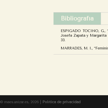
Bibliografía
ESPIGADO TOCINO, G., “La 
Josefa Zapata y Margarita
33.
MARRADES, M. I., “Feminis
© maes.unizar.es, 2026 |
Política de privacidad