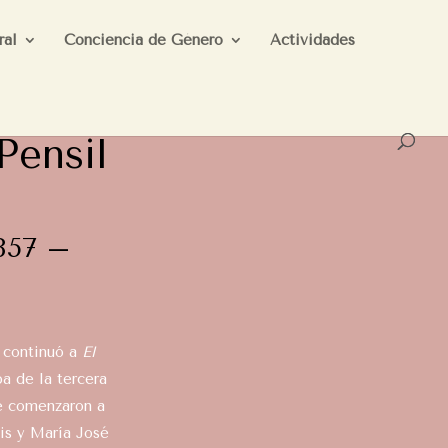
ral
Conciencia de Género
Actividades
Pensil
1857 –
e continuó a
El
ba de la tercera
e comenzaron a
is y María José