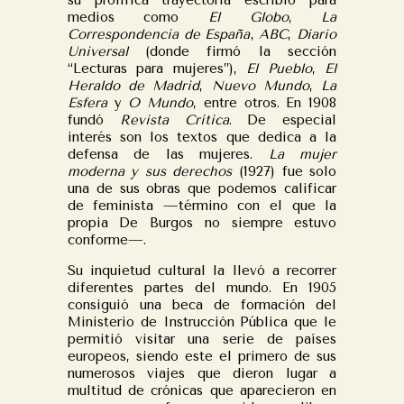
su prolífica trayectoria escribió para
medios como
El Globo
,
La
Correspondencia de España
,
ABC
,
Diario
Universal
(donde firmó la sección
“Lecturas para mujeres”),
El Pueblo
,
El
Heraldo de Madrid
,
Nuevo Mundo
,
La
Esfera
y
O Mundo
, entre otros. En 1908
fundó
Revista Crítica
. De especial
interés son los textos que dedica a la
defensa de las mujeres.
La mujer
moderna y sus derechos
(1927) fue solo
una de sus obras que podemos calificar
de feminista —término con el que la
propia De Burgos no siempre estuvo
conforme—.
Su inquietud cultural la llevó a recorrer
diferentes partes del mundo. En 1905
consiguió una beca de formación del
Ministerio de Instrucción Pública que le
permitió visitar una serie de países
europeos, siendo este el primero de sus
numerosos viajes que dieron lugar a
multitud de crónicas que aparecieron en