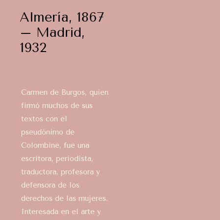
Almería, 1867
– Madrid,
1932
Carmen de Burgos, quien
firmó muchos de sus
textos con el
pseudónimo de
Colombine, fue una
escritora, periodista,
traductora, profesora y
defensora de los
derechos de las mujeres.
Interesada en el arte y