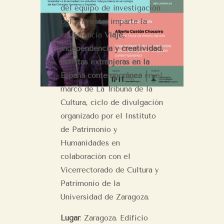
del equipo de investigación
del proyecto, imparte la
conferencia
Viaje,
independencia y creatividad.
Artistas extranjeras en la
España contemporánea
en el
marco de La Tribuna de la
Cultura, ciclo de divulgación
organizado por el Instituto
de Patrimonio y
Humanidades en
colaboración con el
Vicerrectorado de Cultura y
Patrimonio de la
Universidad de Zaragoza.
Lugar
: Zaragoza. Edificio