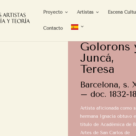
Proyecto
Artistas
Escena Cultu
Contacto
Golorons 
Juncá,
Teresa
Barcelona, s. 
– doc. 1832-1
Artista aficionada como s
hermana Ignacia obtuvo e
título de Académica de B
Artes de San Carlos de