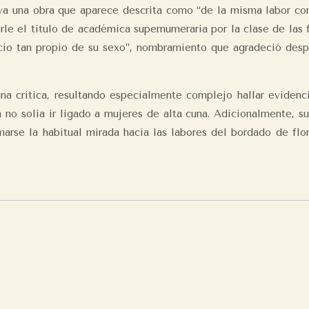
iva una obra que aparece descrita como “de la misma labor c
le el título de académica supernumeraria por la clase de las f
io tan propio de su sexo”, nombramiento que agradeció despué
na crítica, resultando especialmente complejo hallar evidenci
 no solía ir ligado a mujeres de alta cuna. Adicionalmente, s
rse la habitual mirada hacia las labores del bordado de flore