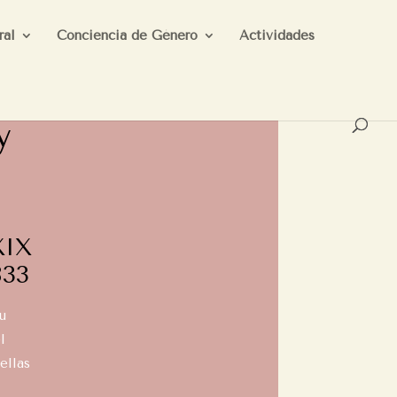
ral
Conciencia de Género
Actividades
y
XIX
833
u
l
ellas