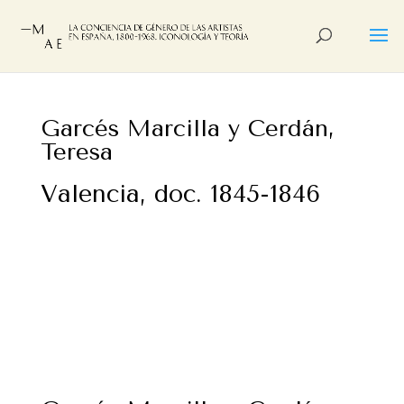
Garcés Marcilla y Cerdán,
Teresa
Valencia, doc. 1845-1846
Pintora aficionada. Hermana de Inés e hija y del
barón de Andilla, y Mariscal de Campo y de doña
Josefa de Encalada. Relacionada con las
sociedades culturales de la Valencia de la
primera mitad del siglo XIX.