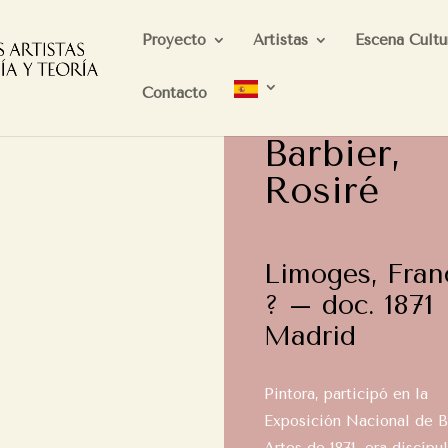
Proyecto
Artistas
Escena Cultu
Contacto
Barbier,
Rosiré
Limoges, Fran
? – doc. 1871
Madrid
Pintora, participó en la
Exposición Nacional de B