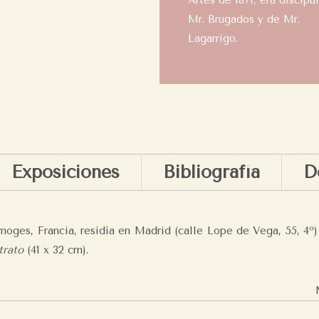
Artes de 1871, era discípu
Mr. Brugados y de Mr.
Lagarrigo.
Exposiciones
Bibliografía
D
imoges, Francia, residía en Madrid (calle Lope de Vega, 55, 4
trato
(41 x 32 cm).