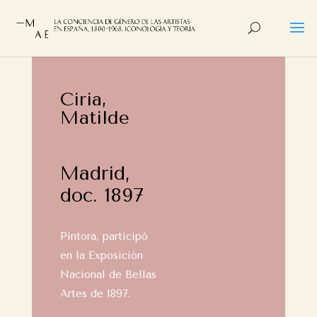
Ciria,
Matilde
Madrid,
doc. 1897
Pintora, participó
en la Exposición
Nacional de Bellas
Artes de 1897.