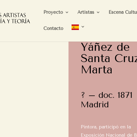
Proyecto
Artistas
Escena Cultu
Contacto
Yáñez de
Santa Cruz
Marta
? – doc. 1871
Madrid
Pintora, participó en la
Exposición Nacional de B