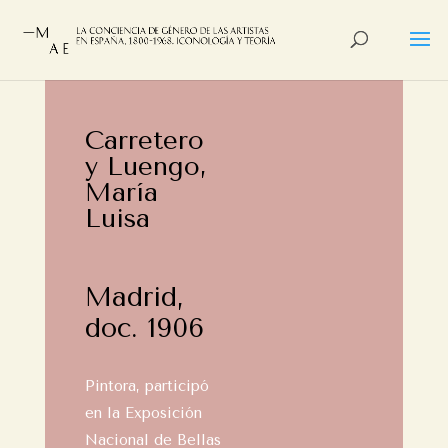
Carretero
y Luengo,
María
Luisa
Madrid,
doc. 1906
Pintora, participó
en la Exposición
Nacional de Bellas