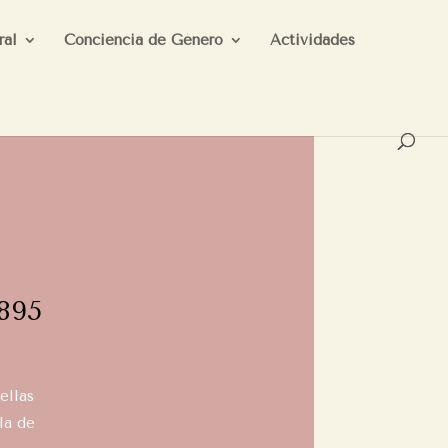
ral
Conciencia de Género
Actividades
1895
ellas
la de