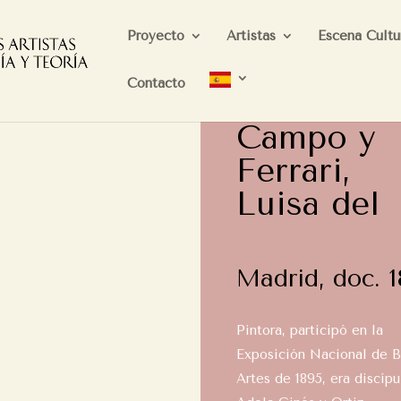
Proyecto
Artistas
Escena Cultu
Contacto
Campo y
Ferrari,
Luisa del
Madrid, doc. 
Pintora, participó en la
Exposición Nacional de B
Artes de 1895, era discípu