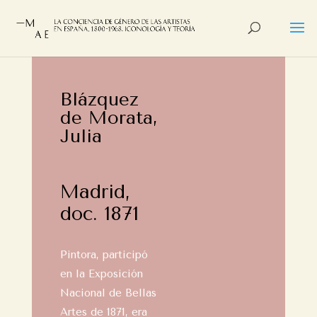
Blázquez
de Morata,
Julia
Madrid,
doc. 1871
Pintora, participó
en la Exposición
Nacional de Bellas
Artes de 1871, era