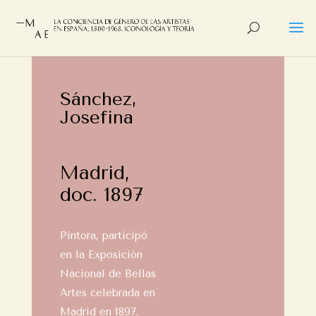
Sánchez,
Josefina
Madrid,
doc. 1897
Pintora, participó
en la Exposición
Nacional de Bellas
Artes celebrada en
Madrid en 1897.