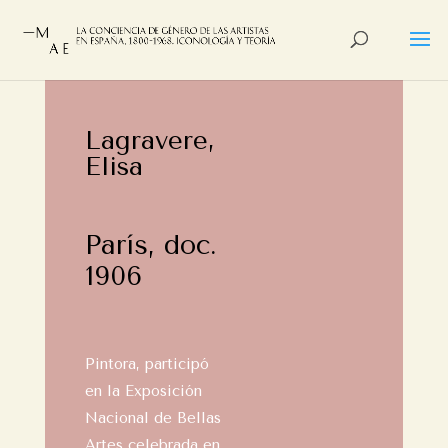
Lagravere,
Elisa
París, doc.
1906
Pintora, participó
en la Exposición
Nacional de Bellas
Artes celebrada en