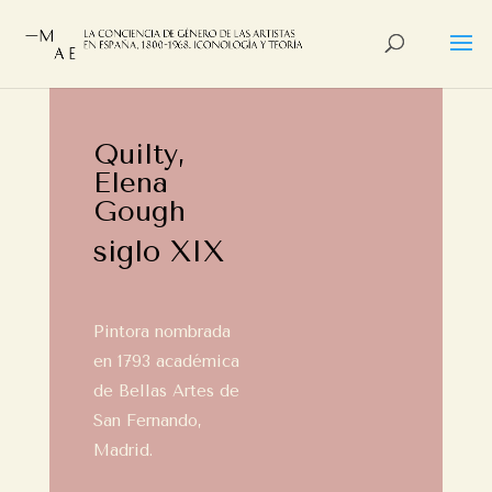
Quilty,
Elena
Gough
siglo XIX
Pintora nombrada
en 1793 académica
de Bellas Artes de
San Fernando,
Madrid.