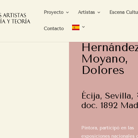
Proyecto
Artistas
Escena Cultu
Contacto
Hernánde
Moyano,
Dolores
Écija, Sevilla,
doc. 1892 Mad
Pintora, participó en las
exposiciones nacionales 