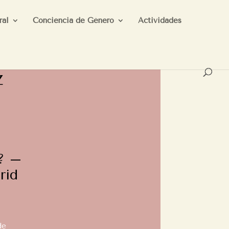
ral
Conciencia de Género
Actividades
z
 ? –
rid
de