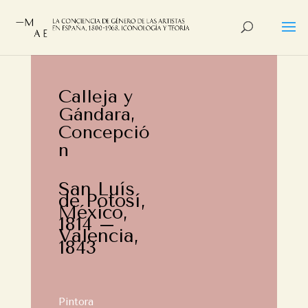
Calleja y
Gándara,
Concepció
n
San Luís
de Potosí,
México,
1814 –
Valencia,
1843
Pintora