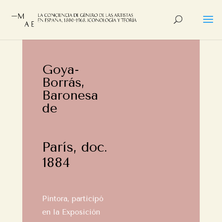
Goya-
Borrás,
Baronesa
de
París, doc.
1884
Pintora, participó
en la Exposición