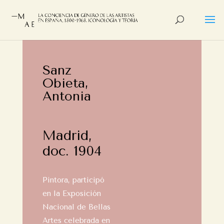
Sanz
Obieta,
Antonia
Madrid,
doc. 1904
Pintora, participó
en la Exposición
Nacional de Bellas
Artes celebrada en