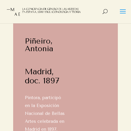
Piñeiro,
Antonia
Madrid,
doc. 1897
Pintora, participó
en la Exposición
Nacional de Bellas
Artes celebrada en
Madrid en 1897.