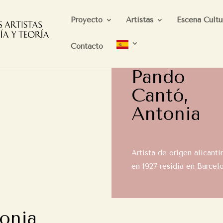
Proyecto
Artistas
Escena Cultu
Contacto
Pando
Cantó,
Antonia
Artista de origen alicant
en 1927 residía en Barcel
onia