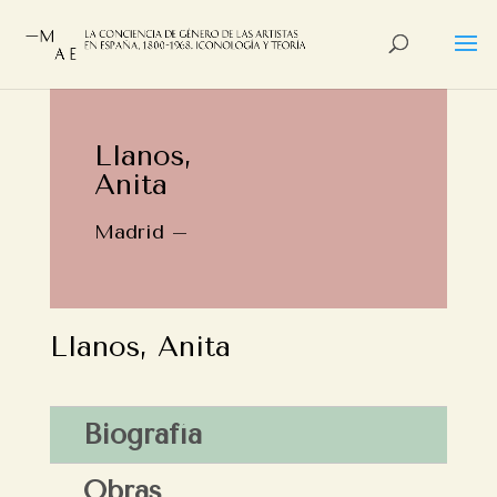
Llanos,
Anita
Madrid –
Llanos, Anita
Biografía
Obras