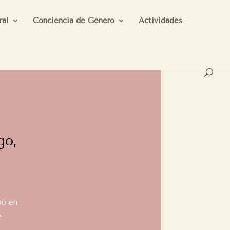
ral
Conciencia de Género
Actividades
go,
pó en
e