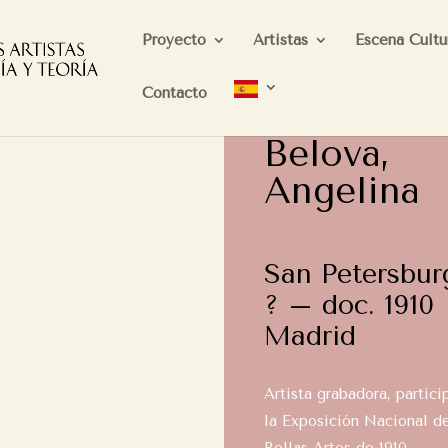
Proyecto
Artistas
Escena Cultu
Contacto
Belova,
Angelina
San Petersbur
? – doc. 1910
Madrid
Artista grabadora, partici
la Exposición Nacional d