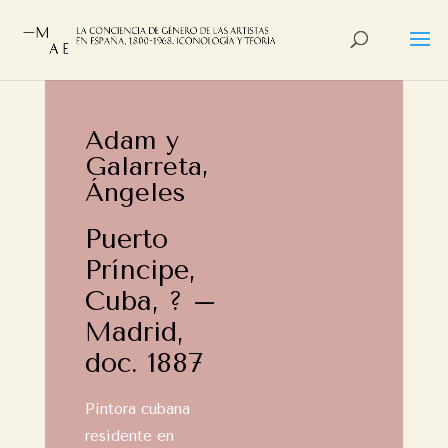
Adam y
Galarreta,
Ángeles
Puerto
Príncipe,
Cuba, ? –
Madrid,
doc. 1887
Pintora cubana
residente en